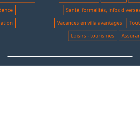
idence
Santé, formalités, infos diverse
sation
Vacances en villa avantages
Tout
Loisirs - tourismes
Assuran
NOUS SUIVRE
C
re