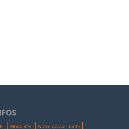
NFOS
fs
Modalités
Notre gouvernante