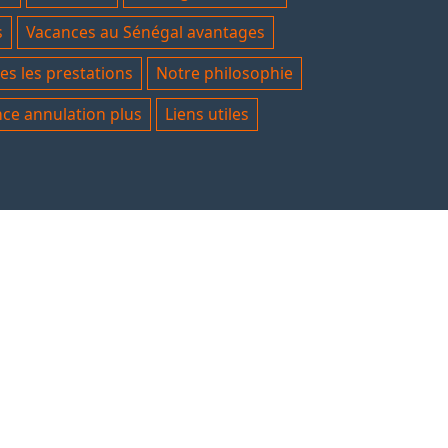
s
Vacances au Sénégal avantages
es les prestations
Notre philosophie
ce annulation plus
Liens utiles
A PROPOS
hers visiteurs, nos prestations et notre site
évoluent régulièrement, n'hésitez pas à
venir et parcourir ce site pleinement. Merci.
Page à propos