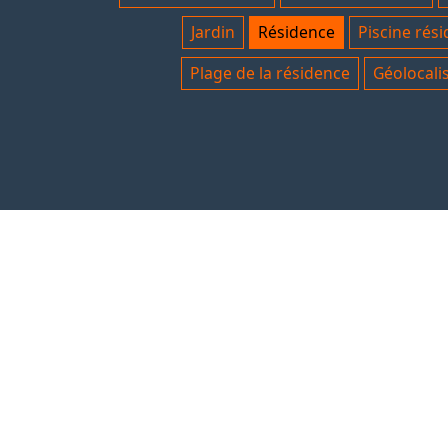
Jardin
Résidence
Piscine rés
Plage de la résidence
Géolocali
COORDONNÉES
Villa Cocotiers
Résidence Les Jardins de Popenguine
Saly, Sénégal
+33 6 16 68 21 78
contact@villa-saly-senegal.com