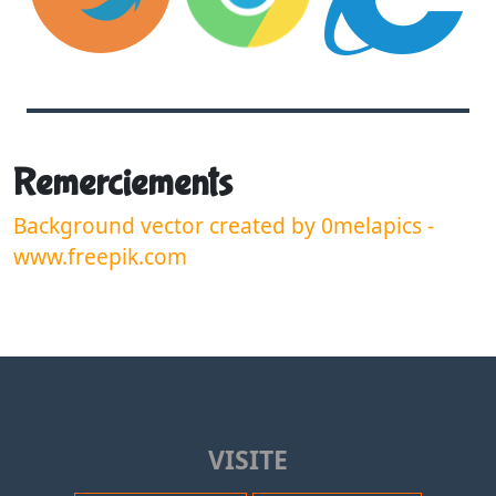
Remerciements
Background vector created by 0melapics -
www.freepik.com
VISITE